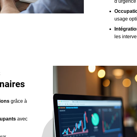
d’urgence
Occupatio
usage opt
Intégrati
les interv
s
naires
ions
grâce à
ccupants
avec
aux,