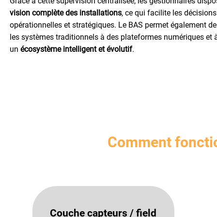
Grâce à cette supervision centralisée, les gestionnaires disp
REJOIGNEZ-NOUS!
REJOIGNEZ-NOUS!
vision complète des installations
, ce qui facilite les décisions
opérationnelles et stratégiques. Le BAS permet également de
les systèmes traditionnels à des plateformes numériques et 
un
écosystème intelligent et évolutif
.
Comment foncti
Couche capteurs / field