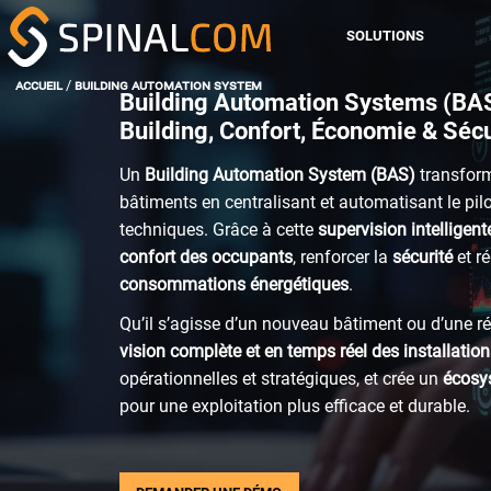
SOLUTIONS
CONFORT & HYPERVISIO
accueil
/
building automation system
Building Automation Systems (BA
DATA, IA & JUMEAU NUM
Building
, Confort, Économie & Sécu
EXPÉRIENCE UTILISATEU
SOLUTIONS
SOLUTIONS
Un
Building Automation System (BAS)
transform
CONFORT & HYPERVISION
CONFORT & HYPERVISION
EXPLOITATION & MAINT
bâtiments en centralisant et automatisant le pi
DATA, IA & JUMEAU NUMÉRIQUE
DATA, IA & JUMEAU NUMÉRIQUE
GESTION DES ESPACES
techniques. Grâce à cette
supervision intelligent
PERFORMANCE ÉNERGÉT
EXPÉRIENCE UTILISATEUR
EXPÉRIENCE UTILISATEUR
confort des occupants
, renforcer la
sécurité
et ré
EXPLOITATION & MAINTENANCE
EXPLOITATION & MAINTENANCE
consommations énergétiques
.
GESTION DES ESPACES
GESTION DES ESPACES
Qu’il s’agisse d’un nouveau bâtiment ou d’une ré
PERFORMANCE ÉNERGÉTIQUE
PERFORMANCE ÉNERGÉTIQUE
vision complète et en temps réel des installatio
LOGICIELS
LOGICIELS
opérationnelles et stratégiques, et crée un
écosys
BOS SPINALCORE
BOS SPINALCORE
pour une exploitation plus efficace et durable.
SPINALWALL
SPINALWALL
SPINALOFFICE
SPINALOFFICE