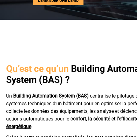
DEMANDER UNE DÉMO
SPINALCONNECTORS
SPINALCONNECTORS
SOUVERAINETÉ
SOUVERAINETÉ
SERVICES
SERVICES
BLOG
BLOG
RÉFÉRENCES
RÉFÉRENCES
ACTUALITÉS
ACTUALITÉS
VIDÉOS
VIDÉOS
Qu’est ce qu’un
Building Autom
CENTRE DE RESSOURCES
CENTRE DE RESSOURCES
PRESCRIPTEUR
PRESCRIPTEUR
System (BAS) ?
INTÉGRATEUR
INTÉGRATEUR
DÉVELOPPEUR
DÉVELOPPEUR
Un
Building Automation System (BAS)
centralise le pilotage 
systèmes techniques d’un bâtiment pour en optimiser la perf
A PROPOS DE NOUS
A PROPOS DE NOUS
CONTACT
CONTACT
collecte les données des équipements, les analyse et déclen
actions automatiques pour le
confort
, la sécurité et l’
efficacit
PARTENAIRES
PARTENAIRES
énergétique
.
DEMANDE DE DEMO
DEMANDE DE DEMO