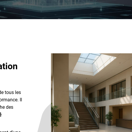
ation
de tous les
ormance. Il
che des
é