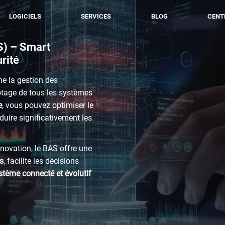
LOGICIELS
SERVICES
BLOG
CENT
N
BOS SPINALCORE
RÉFÉRENCES
PRESCRI
S) –
Smart
ÉRIQUE
SPINALWALL
ACTUALITÉS
INTÉGRA
rité
R
SPINALOFFICE
VIDÉOS
DÉVELO
e la gestion des
ENANCE
SPINALCONNECTORS
lotage de tous les systèmes
SOUVERAINETÉ
e
, vous pouvez optimiser le
IQUE
duire significativement les
novation, le BAS offre une
ns
, facilite les décisions
tème connecté et évolutif